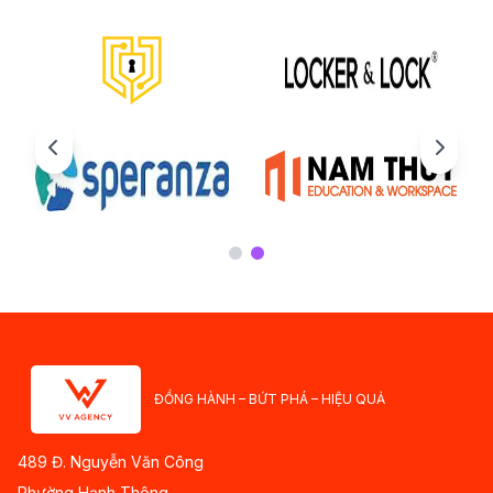
ĐỒNG HÀNH – BỨT PHÁ – HIỆU QUẢ
489 Đ. Nguyễn Văn Công
Phường Hạnh Thông