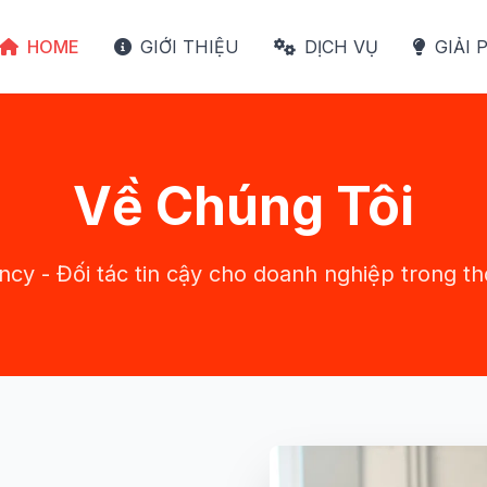
HOME
GIỚI THIỆU
DỊCH VỤ
GIẢI 
Về Chúng Tôi
cy - Đối tác tin cậy cho doanh nghiệp trong thờ