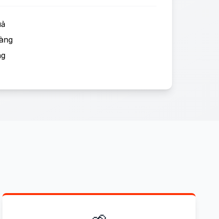
uả
hàng
ng