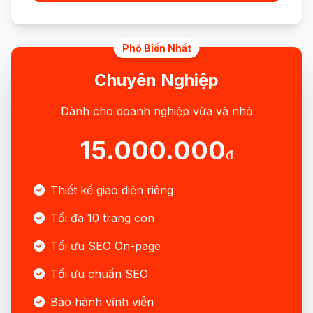
Phổ Biến Nhất
Chuyên Nghiệp
Dành cho doanh nghiệp vừa và nhỏ
15.000.000
đ
Thiết kế giao diện riêng
Tối đa 10 trang con
Tối ưu SEO On-page
Tối ưu chuẩn SEO
Bảo hành vĩnh viễn