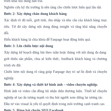
triển khai nội dung dàn trải.
Nghiên cứu kỹ thị trường là nền tảng cho chiến lược hiệu quả lâu dài.
Bước 2: Xây dựng chân dung khách hàng
Xác định rõ độ tuổi, giới tính, thu nhập và nhu cầu của khách hàng mục
tiêu. Từ đó xây dựng nội dung đúng insight và tăng khả năng chuyển
đổi.
Hiểu khách hàng là chìa khóa để Fanpage hoạt động hiệu quả.
Bước 3: Lên chiến lược nội dung
Xây dựng kế hoạch đăng bài theo tuần hoặc tháng với nội dung đa dạng:
giới thiệu sản phẩm, chia sẻ kiến thức, feedback khách hàng và chương
trình ưu đãi.
Chiến lược nội dung rõ ràng giúp Fanpage duy trì sự ổn định và chuyên
nghiệp.
Bước 4: Xây dựng và thiết kế hình ảnh – video chuyên nghiệp.
Hình ảnh và video cần đồng bộ nhận diện thương hiệu. Thiết kế chuyên
nghiệp sẽ tạo ấn tượng mạnh và thu hút người xem dừng lại tương tác.
Đầu tư vào visual là yếu tố quyết định trong môi trường cạnh tranh cao.
Bước 5: Đăng bài chuẩn SEO Facebook