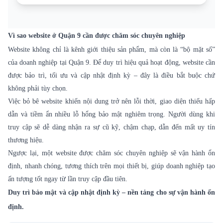
Vì sao website ở Quận 9 cần được chăm sóc chuyên nghiệp
Website không chỉ là kênh giới thiệu sản phẩm, mà còn là “bộ mặt số”
của doanh nghiệp tại Quận 9. Để duy trì hiệu quả hoạt động, website cần
được bảo trì, tối ưu và cập nhật định kỳ – đây là điều bắt buộc chứ
không phải tùy chọn.
Việc bỏ bê website khiến nội dung trở nên lỗi thời, giao diện thiếu hấp
dẫn và tiềm ẩn nhiều lỗ hổng bảo mật nghiêm trọng. Người dùng khi
truy cập sẽ dễ dàng nhận ra sự cũ kỹ, chậm chạp, dẫn đến mất uy tín
thương hiệu.
Ngược lại, một website được chăm sóc chuyên nghiệp sẽ vận hành ổn
định, nhanh chóng, tương thích trên mọi thiết bị, giúp doanh nghiệp tạo
ấn tượng tốt ngay từ lần truy cập đầu tiên.
Duy trì bảo mật và cập nhật định kỳ – nền tảng cho sự vận hành ổn
định.