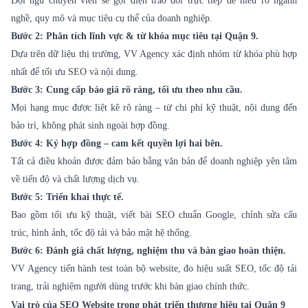
Đội ngũ chuyên viên sẽ gọi điện trao đổi trực tiếp để hiểu rõ ngành
nghề, quy mô và mục tiêu cụ thể của doanh nghiệp.
Bước 2: Phân tích lĩnh vực & từ khóa mục tiêu tại Quận 9.
Dựa trên dữ liệu thị trường, VV Agency xác định nhóm từ khóa phù hợp
nhất để tối ưu SEO và nội dung.
Bước 3: Cung cấp báo giá rõ ràng, tối ưu theo nhu cầu.
Mọi hạng mục được liệt kê rõ ràng – từ chi phí kỹ thuật, nội dung đến
bảo trì, không phát sinh ngoài hợp đồng.
Bước 4: Ký hợp đồng – cam kết quyền lợi hai bên.
Tất cả điều khoản được đảm bảo bằng văn bản để doanh nghiệp yên tâm
về tiến độ và chất lượng dịch vụ.
Bước 5: Triển khai thực tế.
Bao gồm tối ưu kỹ thuật, viết bài SEO chuẩn Google, chỉnh sửa cấu
trúc, hình ảnh, tốc độ tải và bảo mật hệ thống.
Bước 6: Đánh giá chất lượng, nghiệm thu và bàn giao hoàn thiện.
VV Agency tiến hành test toàn bộ website, đo hiệu suất SEO, tốc độ tải
trang, trải nghiệm người dùng trước khi bàn giao chính thức.
Vai trò của SEO Website trong phát triển thương hiệu tại Quận 9