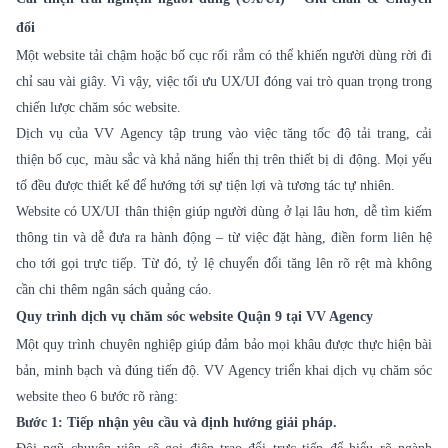
đổi
Một website tải chậm hoặc bố cục rối rắm có thể khiến người dùng rời đi
chỉ sau vài giây. Vì vậy, việc tối ưu UX/UI đóng vai trò quan trọng trong
chiến lược chăm sóc website.
Dịch vụ của VV Agency tập trung vào việc tăng tốc độ tải trang, cải
thiện bố cục, màu sắc và khả năng hiển thị trên thiết bị di động. Mọi yếu
tố đều được thiết kế để hướng tới sự tiện lợi và tương tác tự nhiên.
Website có UX/UI thân thiện giúp người dùng ở lại lâu hơn, dễ tìm kiếm
thông tin và dễ đưa ra hành động – từ việc đặt hàng, điền form liên hệ
cho tới gọi trực tiếp. Từ đó, tỷ lệ chuyển đổi tăng lên rõ rệt mà không
cần chi thêm ngân sách quảng cáo.
Quy trình dịch vụ chăm sóc website Quận 9 tại VV Agency
Một quy trình chuyên nghiệp giúp đảm bảo mọi khâu được thực hiện bài
bản, minh bạch và đúng tiến độ. VV Agency triển khai dịch vụ chăm sóc
website theo 6 bước rõ ràng:
Bước 1: Tiếp nhận yêu cầu và định hướng giải pháp.