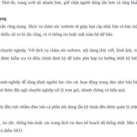
. Nhờ đó, trang web tải nhanh hơn, giữ chân người dùng lâu hơn và tăng kh
ạng.
 tấn công mạng. Dịch vụ chăm sóc website sẽ giúp bạn cập nhật bản vá bảo mậ
hiểu rủi ro bị tấn công, rò rỉ thông tin hoặc mất toàn bộ dữ liệu.
huyên nghiệp. Với dịch vụ chăm sóc website, nội dung (bài viết, hình ảnh, ti
 được kiểm tra và điều chỉnh định kỳ để luôn phù hợp xu hướng thiết kế hiệ
 doanh nghiệp dễ dàng dành nguồn lực cho các hoạt động trọng tâm như bán h
 sẽ được đội ngũ chuyên nghiệp xử lý trọn gói, nhanh chóng và hiệu quả.
u đầu việc nhằm đảm bảo cả phần nội dung lẫn kỹ thuật đều được quản lý chặt
 tin tức, thông báo hoặc các trang dịch vụ theo kế hoạch đã thống nhất. Mục t
 và điểm SEO.