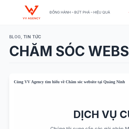
ĐỒNG HÀNH – BỨT PHÁ – HIỆU QUẢ
BLOG,
TIN TỨC
CHĂM SÓC WEBSI
Cùng
VV Agency
tìm hiểu về
Chăm sóc website tại Quảng Ninh
DỊCH VỤ 
Chúng tôi cung cấp các giải pháp M