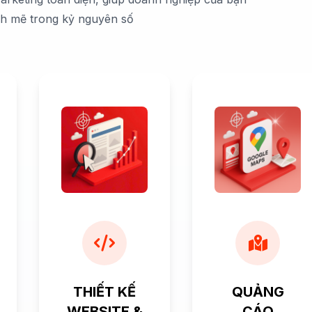
nh mẽ trong kỷ nguyên số
THIẾT KẾ
QUẢNG
WEBSITE &
CÁO