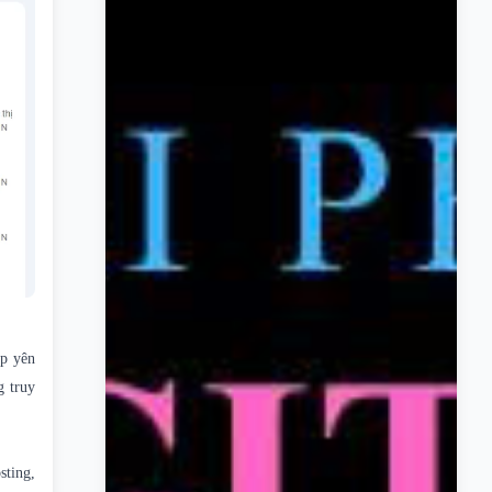
ệp yên
g truy
sting,