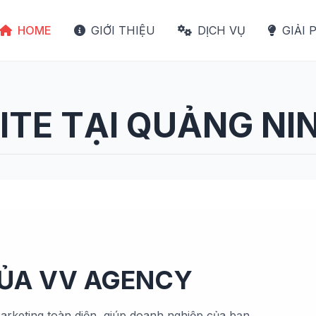
HOME
GIỚI THIỆU
DỊCH VỤ
GIẢI 
TE TẠI QUẢNG NI
CỦA VV AGENCY
arketing toàn diện, giúp doanh nghiệp của bạn