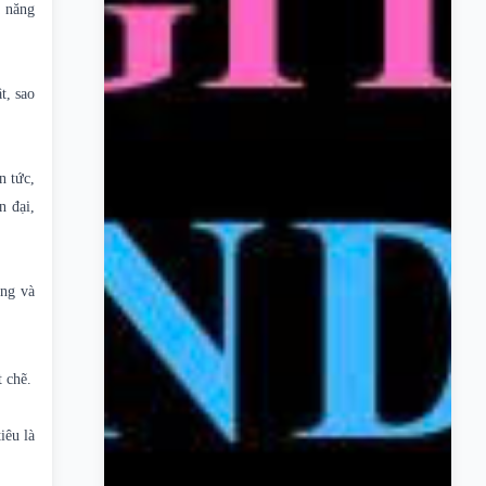
ả năng
t, sao
n tức,
n đại,
àng và
 chẽ.
iêu là