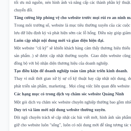
tối ưu mã nguồn, nén hình ảnh và nâng cấp các thành phần kỹ thuật
chuyển đổi.
Tăng cường lớp phòng vệ cho website trước mọi rủi ro an ninh m
Trong môi trường số, website là mục tiêu thường xuyên của các cuộc
lưu dữ liệu định kỳ và phát hiện sớm các lỗ hổng. Điều này giúp giảm t
Luôn cập nhật nội dung mới và giao diện hiện đại.
Một website “cũ kỹ” sẽ khiến khách hàng cảm thấy thương hiệu thiếu c
sản phẩm..) sẽ được cập nhật thường xuyên. Giao diện website cũng
đồng bộ với bộ nhận diện thương hiệu của doanh nghiệp.
Tạo điều kiện để doanh nghiệp toàn tâm phát triển kinh doanh.
Thay vì mất thời gian xử lý sự cố kỹ thuật hay cập nhật nội dung,
phát triển sản phẩm, marketing.. Mọi công việc liên quan đến website
Các hạng mục có trong dịch vụ chăm sóc website Quảng Ninh
Một gói dịch vụ chăm sóc website chuyên nghiệp thường bao gồm nhiề
Duy trì và làm mới nội dung website thường xuyên.
Đội ngũ chuyên trách sẽ cập nhật các bài viết mới, hình ảnh sản phẩm,
giữ cho website luôn “sống”, luôn có nội dung mới để tăng tương tác