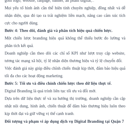
gồm logo, website, fanpage, banner, ấn phẩm digital,..
Mọi yếu tố hình ảnh cần thể hiện tính chuyên nghiệp, đồng nhất và dễ
nhận diện, qua đó tạo ra trải nghiệm liền mạch, nâng cao cảm xúc tích
cực cho người dùng.
Bước 4: Theo dõi, đánh giá và phân tích hiệu quả chiến lược.
Một chiến lược branding hiệu quả không thể thiếu bước đo lường và
phân tích kết quả.
Doanh nghiệp cần theo dõi các chỉ số KPI như lượt truy cập website,
tương tác mạng xã hội, tỷ lệ nhận diện thương hiệu và tỷ lệ chuyển đổi.
Việc đánh giá này giúp điều chỉnh chiến thuật kịp thời, đảm bảo hiệu quả
tối đa cho các hoạt động marketing.
Bước 5: Tối ưu và điều chỉnh chiến lược theo dữ liệu thực tế.
Digital Branding là quá trình liên tục tối ưu và đổi mới.
Dựa trên dữ liệu thực tế và xu hướng thị trường, doanh nghiệp cần cập
nhật nội dung, hình ảnh, chiến thuật để đảm bảo thương hiệu luôn theo
kịp thời đại và giữ vững vị thế cạnh tranh.
Đối tượng và phạm vi áp dụng dịch vụ Digital Branding tại Quận 7