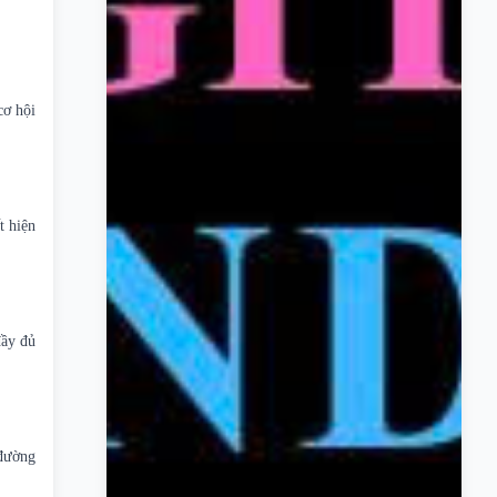
cơ hội
t hiện
đầy đủ
 đường