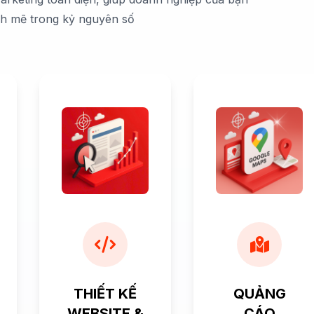
nh mẽ trong kỷ nguyên số
THIẾT KẾ
QUẢNG
WEBSITE &
CÁO