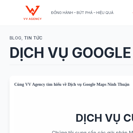
ĐỒNG HÀNH – BỨT PHÁ – HIỆU QUẢ
BLOG,
TIN TỨC
DỊCH VỤ GOOGLE
Cùng
VV Agency
tìm hiểu về
Dịch vụ Google Maps Ninh Thuận
DỊCH VỤ 
Chúng tôi cung cấp các giải pháp M