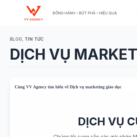
ĐỒNG HÀNH – BỨT PHÁ – HIỆU QUẢ
BLOG,
TIN TỨC
DỊCH VỤ MARKET
Cùng
VV Agency
tìm hiểu về
Dịch vụ marketing giáo dục
DỊCH VỤ 
Chúng tôi cung cấp các giải pháp M