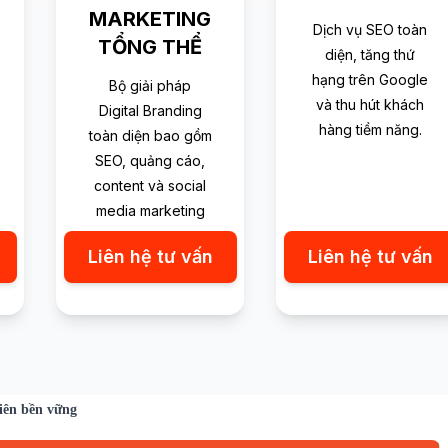
MARKETING
Dịch vụ SEO toàn
TỔNG THỂ
diện, tăng thứ
hạng trên Google
Bộ giải pháp
và thu hút khách
Digital Branding
hàng tiềm năng.
toàn diện bao gồm
SEO, quảng cáo,
content và social
media marketing
Liên hệ tư vấn
Liên hệ tư vấn
iên bền vững