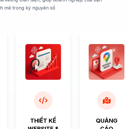
nh mẽ trong kỷ nguyên số
THIẾT KẾ
QUẢNG
WEBSITE &
CÁO