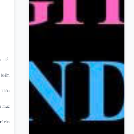
o hiểu
m kiếm
m khóa
và mục
rí của