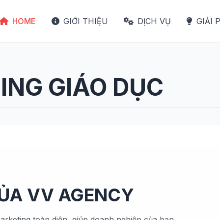
HOME
GIỚI THIỆU
DỊCH VỤ
GIẢI 
ING GIÁO DỤC
CỦA VV AGENCY
arketing toàn diện, giúp doanh nghiệp của bạn