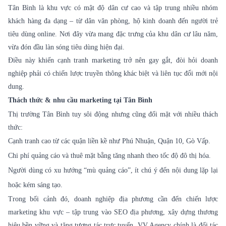
Tân Bình là khu vực có mật độ dân cư cao và tập trung nhiều nhóm
khách hàng đa dạng – từ dân văn phòng, hộ kinh doanh đến người trẻ
tiêu dùng online. Nơi đây vừa mang đặc trưng của khu dân cư lâu năm,
vừa đón đầu làn sóng tiêu dùng hiện đại.
Điều này khiến cạnh tranh marketing trở nên gay gắt, đòi hỏi doanh
nghiệp phải có chiến lược truyền thông khác biệt và liên tục đổi mới nội
dung.
Thách thức & nhu cầu marketing tại Tân Bình
Thị trường Tân Bình tuy sôi động nhưng cũng đối mặt với nhiều thách
thức:
Cạnh tranh cao từ các quận liền kề như Phú Nhuận, Quận 10, Gò Vấp.
Chi phí quảng cáo và thuê mặt bằng tăng nhanh theo tốc độ đô thị hóa.
Người dùng có xu hướng “mù quảng cáo”, ít chú ý đến nội dung lặp lại
hoặc kém sáng tạo.
Trong bối cảnh đó, doanh nghiệp địa phương cần đến chiến lược
marketing khu vực – tập trung vào SEO địa phương, xây dựng thương
hiệu bền vững và tăng tương tác trực tuyến. VV Agency chính là đối tác