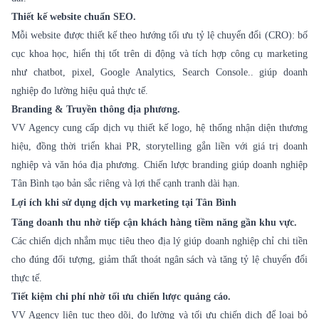
Thiết kế website chuẩn SEO.
Mỗi website được thiết kế theo hướng tối ưu tỷ lệ chuyển đổi (CRO): bố
cục khoa học, hiển thị tốt trên di động và tích hợp công cụ marketing
như chatbot, pixel, Google Analytics, Search Console.. giúp doanh
nghiệp đo lường hiệu quả thực tế.
Branding & Truyền thông địa phương.
VV Agency cung cấp dịch vụ thiết kế logo, hệ thống nhận diện thương
hiệu, đồng thời triển khai PR, storytelling gắn liền với giá trị doanh
nghiệp và văn hóa địa phương. Chiến lược branding giúp doanh nghiệp
Tân Bình tạo bản sắc riêng và lợi thế cạnh tranh dài hạn.
Lợi ích khi sử dụng dịch vụ marketing tại Tân Bình
Tăng doanh thu nhờ tiếp cận khách hàng tiềm năng gần khu vực.
Các chiến dịch nhắm mục tiêu theo địa lý giúp doanh nghiệp chỉ chi tiền
cho đúng đối tượng, giảm thất thoát ngân sách và tăng tỷ lệ chuyển đổi
thực tế.
Tiết kiệm chi phí nhờ tối ưu chiến lược quảng cáo.
VV Agency liên tục theo dõi, đo lường và tối ưu chiến dịch để loại bỏ