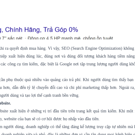
khi ra quyết định mua hàng. Vì vậy, SEO (Search Engine Optimization) không 
hiệp xuất hiện đúng lúc, đúng nơi và đúng đối tượng khách hàng tiềm năn
 các công cụ tìm kiếm, đặc biệt là Google nơi tập trung lượng người dùng kh
ần phụ thuộc quá nhiều vào quảng cáo trả phí. Khi người dùng tìm thấy bạn
u hơn, dẫn đến tỷ lệ chuyển đổi cao và chi phí marketing thấp hơn. Ngoài r
người dùng và tạo lợi thế cạnh tranh bền vững.
bsite.
site xuất hiện ở những vị trí đầu tiên trên trang kết quả tìm kiếm. Khi một
, website của bạn sẽ có cơ hội được họ nhấp vào đầu tiên.
ệm người dùng, doanh nghiệp có thể tăng đáng kể lượng truy cập tự nhiên mà
g doanh nghiệp vừa và nhỏ, đây là những đơn vị cần tận dụng mọi kênh hiệu 