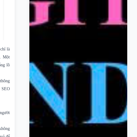
chỉ là
g. Một
ổng lồ
 thông
a, SEO
 người
 không
quả để