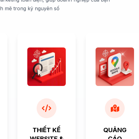
nh mẽ trong kỷ nguyên số
THIẾT KẾ
QUẢNG
WEBSITE &
CÁO