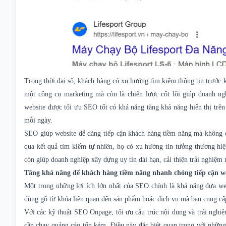
Trong thời đại số, khách hàng có xu hướng tìm kiếm thông tin trước 
một công cụ marketing mà còn là chiến lược cốt lõi giúp doanh ng
website được tối ưu SEO tốt có khả năng tăng khả năng hiển thị trên
mỗi ngày.
SEO giúp website dễ dàng tiếp cận khách hàng tiềm năng mà không c
qua kết quả tìm kiếm tự nhiên, họ có xu hướng tin tưởng thương hiệ
còn giúp doanh nghiệp xây dựng uy tín dài hạn, cải thiện trải nghiệm 
Tăng khả năng để khách hàng tiềm năng nhanh chóng tiếp cận we
Một trong những lợi ích lớn nhất của SEO chính là khả năng đưa web
dùng gõ từ khóa liên quan đến sản phẩm hoặc dịch vụ mà bạn cung cấp
Với các kỹ thuật SEO Onpage, tối ưu cấu trúc nội dung và trải nghi
cần chạy quảng cáo tốn kém. Điều này đặc biệt quan trọng với nhữn