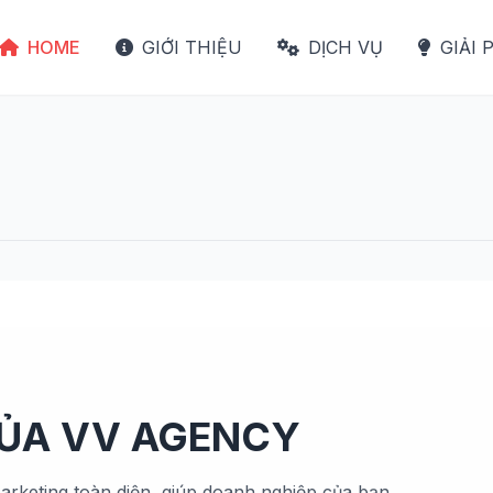
HOME
GIỚI THIỆU
DỊCH VỤ
GIẢI 
CỦA VV AGENCY
arketing toàn diện, giúp doanh nghiệp của bạn