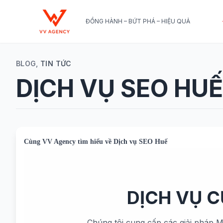
ĐỒNG HÀNH – BỨT PHÁ – HIỆU QUẢ
BLOG,
TIN TỨC
DỊCH VỤ SEO HUẾ
Cùng
VV Agency
tìm hiểu về
Dịch vụ SEO Huế
DỊCH VỤ 
Chúng tôi cung cấp các giải pháp M