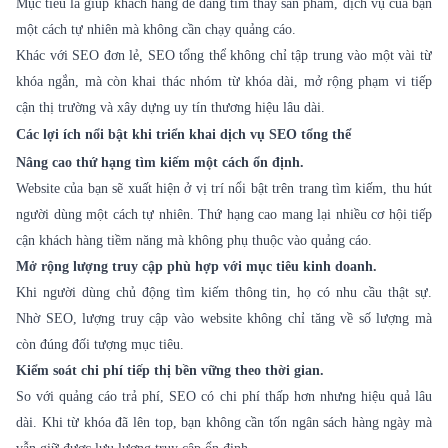
Mục tiêu là giúp khách hàng dễ dàng tìm thấy sản phẩm, dịch vụ của bạn
một cách tự nhiên mà không cần chạy quảng cáo.
Khác với SEO đơn lẻ, SEO tổng thể không chỉ tập trung vào một vài từ
khóa ngắn, mà còn khai thác nhóm từ khóa dài, mở rộng phạm vi tiếp
cận thị trường và xây dựng uy tín thương hiệu lâu dài.
Các lợi ích nổi bật khi triển khai dịch vụ SEO tổng thể
Nâng cao thứ hạng tìm kiếm một cách ổn định.
Website của bạn sẽ xuất hiện ở vị trí nổi bật trên trang tìm kiếm, thu hút
người dùng một cách tự nhiên. Thứ hạng cao mang lại nhiều cơ hội tiếp
cận khách hàng tiềm năng mà không phụ thuộc vào quảng cáo.
Mở rộng lượng truy cập phù hợp với mục tiêu kinh doanh.
Khi người dùng chủ động tìm kiếm thông tin, họ có nhu cầu thật sự.
Nhờ SEO, lượng truy cập vào website không chỉ tăng về số lượng mà
còn đúng đối tượng mục tiêu.
Kiểm soát chi phí tiếp thị bền vững theo thời gian.
So với quảng cáo trả phí, SEO có chi phí thấp hơn nhưng hiệu quả lâu
dài. Khi từ khóa đã lên top, bạn không cần tốn ngân sách hàng ngày mà