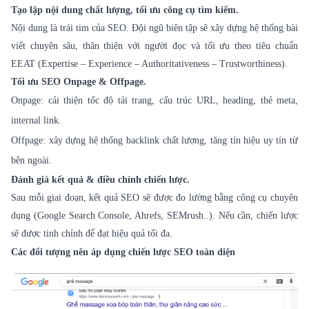
Tạo lập nội dung chất lượng, tối ưu công cụ tìm kiếm.
Nội dung là trái tim của SEO. Đội ngũ biên tập sẽ xây dựng hệ thống bài
viết chuyên sâu, thân thiện với người đọc và tối ưu theo tiêu chuẩn
EEAT (Expertise – Experience – Authoritativeness – Trustworthiness).
Tối ưu SEO Onpage & Offpage.
Onpage: cải thiện tốc độ tải trang, cấu trúc URL, heading, thẻ meta,
internal link.
Offpage: xây dựng hệ thống backlink chất lượng, tăng tín hiệu uy tín từ
bên ngoài.
Đánh giá kết quả & điều chỉnh chiến lược.
Sau mỗi giai đoạn, kết quả SEO sẽ được đo lường bằng công cụ chuyên
dụng (Google Search Console, Ahrefs, SEMrush..). Nếu cần, chiến lược
sẽ được tinh chỉnh để đạt hiệu quả tối đa.
Các đối tượng nên áp dụng chiến lược SEO toàn diện