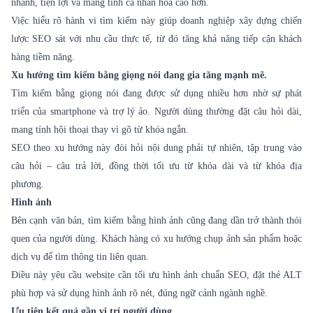
nhanh, tiện lợi và mang tính cá nhân hóa cao hơn.
Việc hiểu rõ hành vi tìm kiếm này giúp doanh nghiệp xây dựng chiến
lược SEO sát với nhu cầu thực tế, từ đó tăng khả năng tiếp cận khách
hàng tiềm năng.
Xu hướng tìm kiếm bằng giọng nói đang gia tăng mạnh mẽ.
Tìm kiếm bằng giọng nói đang được sử dụng nhiều hơn nhờ sự phát
triển của smartphone và trợ lý ảo. Người dùng thường đặt câu hỏi dài,
mang tính hội thoại thay vì gõ từ khóa ngắn.
SEO theo xu hướng này đòi hỏi nội dung phải tự nhiên, tập trung vào
câu hỏi – câu trả lời, đồng thời tối ưu từ khóa dài và từ khóa địa
phương.
Hình ảnh
Bên cạnh văn bản, tìm kiếm bằng hình ảnh cũng đang dần trở thành thói
quen của người dùng. Khách hàng có xu hướng chụp ảnh sản phẩm hoặc
dịch vụ để tìm thông tin liên quan.
Điều này yêu cầu website cần tối ưu hình ảnh chuẩn SEO, đặt thẻ ALT
phù hợp và sử dụng hình ảnh rõ nét, đúng ngữ cảnh ngành nghề.
Ưu tiên kết quả gần vị trí người dùng