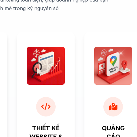
nh mẽ trong kỷ nguyên số
THIẾT KẾ
QUẢNG
WEBSITE &
CÁO