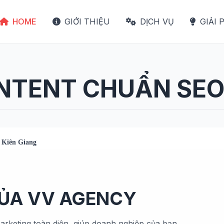
HOME
GIỚI THIỆU
DỊCH VỤ
GIẢI 
ONTENT CHUẨN SEO 
i Kiên Giang
CỦA VV AGENCY
arketing toàn diện, giúp doanh nghiệp của bạn