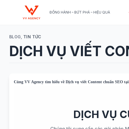
ĐỒNG HÀNH – BỨT PHÁ – HIỆU QUẢ
BLOG,
TIN TỨC
DỊCH VỤ VIẾT C
Cùng
VV Agency
tìm hiểu về
Dịch vụ viết Content chuẩn SEO tạ
DỊCH VỤ 
Chúng tôi cung cấp các giải pháp M