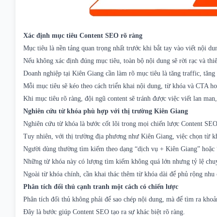
Xác định mục tiêu Content SEO rõ ràng
Mục tiêu là nền tảng quan trọng nhất trước khi bắt tay vào
viết nội d
Nếu không xác định đúng mục tiêu, toàn bộ nội dung sẽ rời rạc và thi
Doanh nghiệp tại Kiên Giang cần làm rõ mục tiêu là tăng traffic, tăn
Mỗi mục tiêu sẽ kéo theo cách triển khai nội dung, từ khóa và CTA h
Khi mục tiêu rõ ràng, đội ngũ content sẽ tránh được việc viết lan man,
Nghiên cứu từ khóa phù hợp với thị trường Kiên Giang
Nghiên cứu từ khóa là bước cốt lõi trong mọi chiến lược Content SEO
Tuy nhiên, với thị trường địa phương như Kiên Giang, việc chọn từ kh
Người dùng thường tìm kiếm theo dạng “dịch vụ + Kiên Giang” hoặc “
Những từ khóa này có lượng tìm kiếm không quá lớn nhưng tỷ lệ chuy
Ngoài từ khóa chính, cần khai thác thêm từ khóa dài để phủ rộng nhu
Phân tích đối thủ cạnh tranh một cách có chiến lược
Phân tích đối thủ không phải để sao chép nội dung, mà để tìm ra khoả
Đây là bước giúp Content SEO tạo ra sự khác biệt rõ ràng.