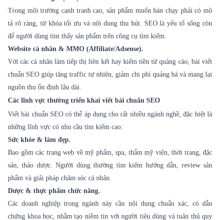
Trong môi trường cạnh tranh cao, sản phẩm muốn bán chạy phải có mô
tả rõ ràng, từ khóa tối ưu và nội dung thu hút. SEO là yếu tố sống còn
để người dùng tìm thấy sản phẩm trên công cụ tìm kiếm.
Website cá nhân & MMO (Affiliate/Adsense).
Với các cá nhân làm tiếp thị liên kết hay kiếm tiền từ quảng cáo, bài viết
chuẩn SEO giúp tăng traffic tự nhiên, giảm chi phí quảng bá và mang lại
nguồn thu ổn định lâu dài.
Các lĩnh vực thường triển khai viết bài chuẩn SEO
Viết bài chuẩn SEO
có thể áp dụng cho rất nhiều ngành nghề, đặc biệt là
những lĩnh vực có nhu cầu tìm kiếm cao:
Sức khỏe & làm đẹp.
Bao gồm các trang web về mỹ phẩm, spa, thẩm mỹ viện, thời trang, đặc
sản, thảo dược. Người dùng thường tìm kiếm hướng dẫn, review sản
phẩm và giải pháp chăm sóc cá nhân.
Dược & thực phẩm chức năng.
Các doanh nghiệp trong ngành này cần nội dung chuẩn xác, có dẫn
chứng khoa học, nhằm tạo niềm tin với người tiêu dùng và tuân thủ quy