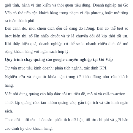
giới tính, hành vi tìm kiếm và thói quen tiêu dùng. Doanh nghiệp tại Gò
Vấp có thể tiếp cận khách hàng trong phạm vi địa phương hoặc mở rộng
ra toàn thành phố.
Bên cạnh đó, mọi chiến dịch đều dễ dàng đo lường. Bạn có thể biết số
lượt hiển thị, số lần nhấp chuột và tỷ lệ chuyển đổi để kịp thời tối ưu.
Khi thấy hiệu quả, doanh nghiệp có thể scale nhanh chiến dịch để mở
rộng khách hàng với ngân sách hợp lý.
Quy trình chạy quảng cáo google chuyên nghiệp tại Gò Vấp
Tư vấn mục tiêu kinh doanh: phân tích ngành, xác định KPI.
Nghiên cứu và chọn từ khóa: tập trung từ khóa đúng nhu cầu khách
hàng.
Viết nội dung quảng cáo hấp dẫn: tối ưu tiêu đề, mô tả và call-to-action.
Thiết lập quảng cáo: tạo nhóm quảng cáo, gắn tiện ích và cấu hình ngân
sách.
Theo dõi – tối ưu – báo cáo: phân tích dữ liệu, tối ưu chi phí và gửi báo
cáo định kỳ cho khách hàng.