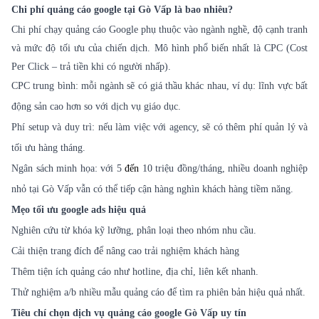
Chi phí quảng cáo google tại Gò Vấp là bao nhiêu?
Chi phí chạy quảng cáo Google phụ thuộc vào ngành nghề, độ cạnh tranh
và mức độ tối ưu của chiến dịch. Mô hình phổ biến nhất là CPC (Cost
Per Click – trả tiền khi có người nhấp).
CPC trung bình: mỗi ngành sẽ có giá thầu khác nhau, ví dụ: lĩnh vực bất
động sản cao hơn so với dịch vụ giáo dục.
Phí setup và duy trì: nếu làm việc với agency, sẽ có thêm phí quản lý và
tối ưu hàng tháng.
Ngân sách minh họa: với 5
đến
10 triệu đồng/tháng, nhiều doanh nghiệp
nhỏ tại Gò Vấp vẫn có thể tiếp cận hàng nghìn khách hàng tiềm năng.
Mẹo tối ưu google ads hiệu quả
Nghiên cứu từ khóa kỹ lưỡng, phân loại theo nhóm nhu cầu.
Cải thiện trang đích để nâng cao trải nghiệm khách hàng
Thêm tiện ích quảng cáo như hotline, địa chỉ, liên kết nhanh.
Thử nghiệm a/b nhiều mẫu quảng cáo để tìm ra phiên bản hiệu quả nhất.
Tiêu chí chọn dịch vụ quảng cáo google Gò Vấp uy tín