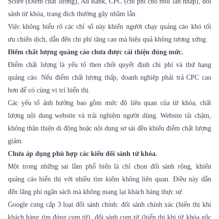
Score (Điểm chất lượng), Ad Rank, CPC (chi phí cho mỗi lần nhấp), đối
sánh từ khóa, trang đích thường gây nhầm lẫn.
Việc không hiểu rõ các chỉ số này khiến người chạy quảng cáo khó tối
ưu chiến dịch, dẫn đến chi phí tăng cao mà hiệu quả không tương xứng.
Điểm chất lượng quảng cáo chưa được cải thiện đúng mức.
Điểm chất lượng là yếu tố then chốt quyết định chi phí và thứ hạng
quảng cáo. Nếu điểm chất lượng thấp, doanh nghiệp phải trả CPC cao
hơn để có cùng vị trí hiển thị.
Các yếu tố ảnh hưởng bao gồm mức độ liên quan của từ khóa, chất
lượng nội dung website và trải nghiệm người dùng. Website tải chậm,
không thân thiện di động hoặc nội dung sơ sài đều khiến điểm chất lượng
giảm.
Chưa áp dụng phù hợp các kiểu đối sánh từ khóa.
Một trong những sai lầm phổ biến là chỉ chọn đối sánh rộng, khiến
quảng cáo hiển thị với nhiều tìm kiếm không liên quan. Điều này dẫn
đến lãng phí ngân sách mà không mang lại khách hàng thực sự.
Google cung cấp 3 loại đối sánh chính: đối sánh chính xác (hiển thị khi
khách hàng tìm đúng cụm từ), đối sánh cụm từ (hiển thị khi từ khóa gốc