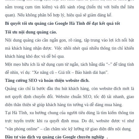
nằm trong cụm tìm kiếm) và đối sánh rộng (hiển thị với biến thể liên
quan). Nếu không phân bổ hợp lý, hiệu quả sẽ giảm đáng kể.
Bí quyết tối ưu quảng cáo Google Hà Tĩnh để đạt kết quả tốt
Tối ưu nội dung quảng cáo.
Nội dung quảng cáo cần ngắn gọn, rõ ràng, tập trung vào lợi ích nổi bật
mà khách hàng nhận được. Việc nhồi nhét quá nhiều thông tin chỉ khiến
khách hàng khó đọc và dễ bỏ qua.
Một mẹo hữu ích là sử dụng cụm từ ngắn, tách bằng dấu “–” để tăng tính
dễ nhìn, ví dụ: “Xe nâng cũ – Giá tốt – Bảo hành dài hạn”.
Tăng cường SEO và hoàn thiện website đích.
Quảng cáo chỉ là bước đầu thu hút khách hàng, còn website đích mới là
nơi quyết định chuyển đổi. Website chuẩn SEO, tốc độ tải nhanh, giao
diện thân thiện sẽ giúp khách hàng tin tưởng và dễ dàng mua hàng.
Tại Hà Tĩnh, xu hướng chung của người tiêu dùng là tìm kiếm thông tin
trực tuyến trước khi ra quyết định mua. Do đó, website được ví như
“văn phòng online” – cần chăm sóc kỹ lưỡng từ giao diện đến nội dung.
Đầu tư vào dịch vụ
quảng cáo Google
chuyên nghiệp .