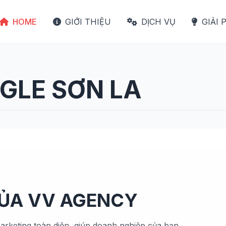
HOME
GIỚI THIỆU
DỊCH VỤ
GIẢI 
GLE SƠN LA
CỦA VV AGENCY
arketing toàn diện, giúp doanh nghiệp của bạn