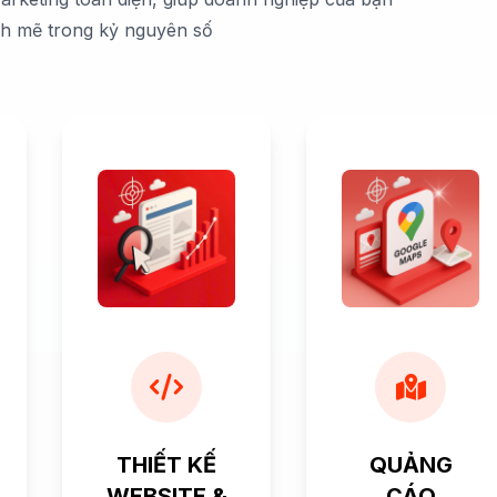
nh mẽ trong kỷ nguyên số
THIẾT KẾ
QUẢNG
WEBSITE &
CÁO