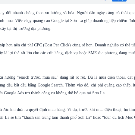
hay đổi nhanh chóng theo xu hướng số hóa. Người dân ngày càng có thói qu
định mua. Việc chạy
quảng cáo Google
tại Sơn La giúp doanh nghiệp chiếm lĩnh 
cậy tại thị trường địa phương.
hấp hơn nên chi phí CPC (Cost Per Click) cũng rẻ hơn. Doanh nghiệp có thể ti
ây là lợi thế rất lớn cho các cửa hàng, dịch vụ hoặc SME địa phương đang m
u hướng “search trước, mua sau” đang rất rõ rệt. Dù là mua điện thoại, đặt
ùng đều bắt đầu bằng Google Search. Thêm vào đó, chi phí quảng cáo thấp, í
ến Google Ads trở thành công cụ không thể bỏ qua tại Sơn La.
trước khi đưa ra quyết định mua hàng. Ví dụ, trước khi mua điện thoại, họ tì
 Sơn La sẽ tìm “khách sạn trung tâm thành phố Sơn La” hoặc “tour du lịch Mộc