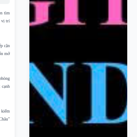
en tìm
vị trí
ếp cận
uốn mở
 phòng
t cạnh
m kiếm
 Châu”