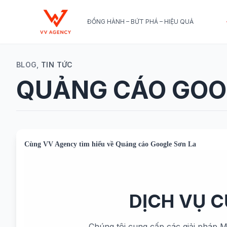
ĐỒNG HÀNH – BỨT PHÁ – HIỆU QUẢ
BLOG,
TIN TỨC
QUẢNG CÁO GOO
Cùng
VV Agency
tìm hiểu về
Quảng cáo Google Sơn La
DỊCH VỤ 
Chúng tôi cung cấp các giải pháp M