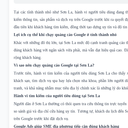
Tại các tỉnh thành nhỏ như Sơn La, hành vi người tiêu dùng đang t
kiếm thông tin, sản phẩm và dịch vụ trên Google trước khi ra quyết 
đầu tiên khi khách hàng tìm kiếm, đồng thời tạo dựng uy tín và độ tin 
Lợi ích cụ thể khi chạy quảng cáo Google ở tỉnh thành nhỏ
Khác với những đô thị lớn, tại Sơn La mức độ cạnh tranh quảng cáo t
đúng khách hàng với ngân sách vừa phải, mà vẫn đạt hiệu quả cao. Đ
rộng khách hàng.
Vì sao nên chạy quảng cáo Google tại Sơn La?
Trước tiên, hành vi tìm kiếm của người tiêu dùng Sơn La cho thấy x
khách sạn, tìm dịch vụ spa hay lựa chọn nha khoa, phần lớn người d
tranh, và khả năng nhắm mục tiêu địa lý chính xác là những lý do khi
Hành vi tìm kiếm của người tiêu dùng tại Sơn La
Người dân ở Sơn La thường có thói quen tra cứu thông tin trực tuyến 
so sánh giá và địa chỉ cửa hàng uy tín. Tương tự, khách du lịch đến
trên Google trước khi đặt dịch vụ.
Google Ads giúp SME địa phương tiếp cận đúng khách hàng