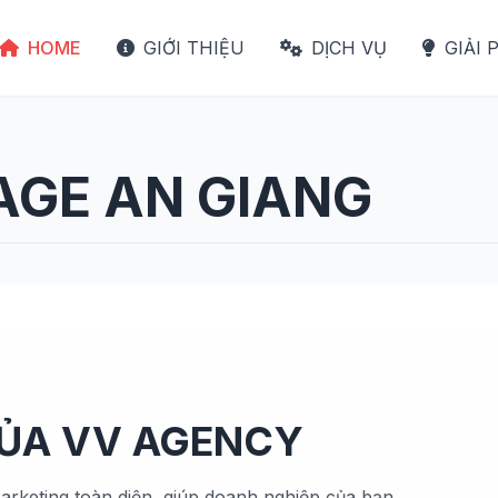
HOME
GIỚI THIỆU
DỊCH VỤ
GIẢI 
AGE AN GIANG
CỦA VV AGENCY
arketing toàn diện, giúp doanh nghiệp của bạn