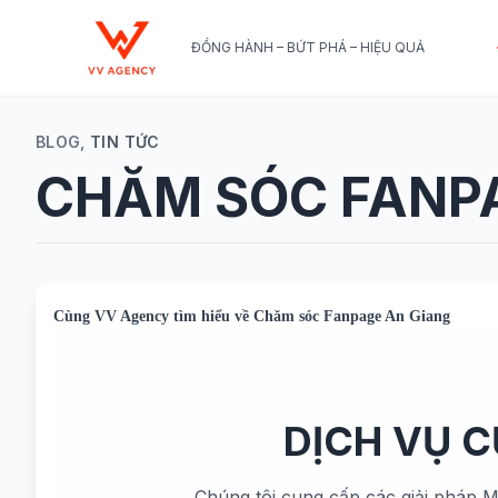
ĐỒNG HÀNH – BỨT PHÁ – HIỆU QUẢ
BLOG,
TIN TỨC
CHĂM SÓC FANP
Cùng
VV Agency
tìm hiểu về
Chăm sóc Fanpage An Giang
DỊCH VỤ 
Chúng tôi cung cấp các giải pháp M