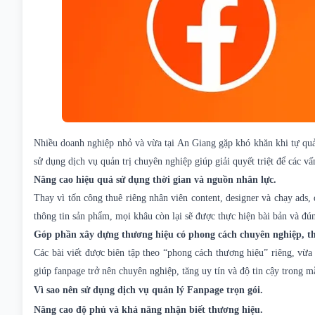
Nhiều doanh nghiệp nhỏ và vừa tại An Giang gặp khó khăn khi tự quản
sử dụng dịch vụ quản trị chuyên nghiệp giúp giải quyết triệt để các vấ
Nâng cao hiệu quả sử dụng thời gian và nguồn nhân lực.
Thay vì tốn công thuê riêng nhân viên content, designer và chạy ads,
thông tin sản phẩm, mọi khâu còn lại sẽ được thực hiện bài bản và đún
Góp phần xây dựng thương hiệu có phong cách chuyên nghiệp, t
Các bài viết được biên tập theo “phong cách thương hiệu” riêng, vừ
giúp fanpage trở nên chuyên nghiệp, tăng uy tín và độ tin cậy trong m
Vì sao nên sử dụng dịch vụ quản lý Fanpage trọn gói.
Nâng cao độ phủ và khả năng nhận biết thương hiệu.