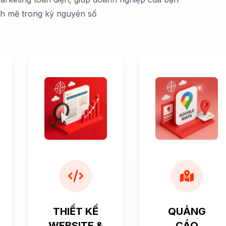
nh mẽ trong kỷ nguyên số
THIẾT KẾ
QUẢNG
WEBSITE &
CÁO