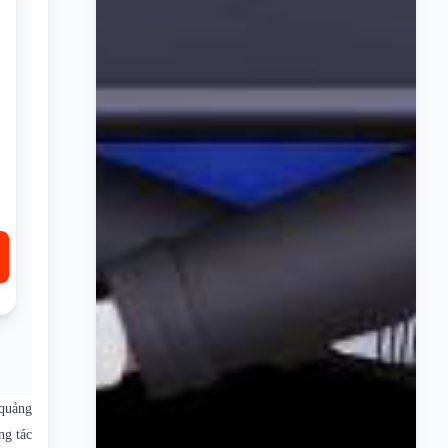
 quảng
ng tác