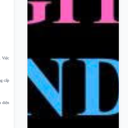
. Việc
ng cấp
n diện