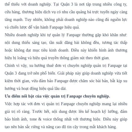
thể thiếu với doanh nghiệp. Tại Quận 3 là nơi tập trung nhiều công ty,
cửa hàng, thương hiệu dịch vụ có nhu cầu quảng bá trực tuyến ngày càng
tăng mạnh. Tuy nhiên, không phải doanh nghiệp nào cũng đủ nguồn lực
và chiến lược để vận hành Fanpage hiệu quả.
Nhiều doanh nghiệp khi tự quản lý Fanpage thường gặp khó khăn như:
nội dung thiếu sáng tạo, tần suất đăng bài không đều, tương tác thấp
hoặc không đạt mục tiêu kinh doanh. Điều này khiến hình ảnh thương
hiệu bị loãng và hiệu quả truyền thông giảm sút theo thời gian.
Chính vì vậy, xu hướng thuê đơn vị chuyên nghiệp quản trị Fanpage tại
Quận 3 đang trở nên phổ biến. Giải pháp này giúp doanh nghiệp vừa tiết
kiệm thời gian, vừa đảm bảo Fanpage được chăm sóc bài bản, bắt kịp xu
hướng và hoạt động hiệu quả lâu dài.
Ưu điểm nổi bật của việc quản trị Fanpage chuyên nghiệp.
Việc hợp tác với đơn vị quản trị Fanpage chuyên nghiệp mang lại nhiều
giá trị rõ ràng. Trước hết, nội dung được lên kế hoạch kỹ lưỡng, đảm
bảo hình ảnh, tone & voice thống nhất với thương hiệu. Điều này giúp
tạo nên bản sắc riêng và nâng cao độ tin cậy trong mắt khách hàng.