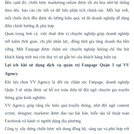
Bên cạnh đó, chiến lược marketing online được tối ưu hóa nhờ hệ thống
theo dõi, báo cáo chi tiết và dữ liệu phân tích chính xác. Mỗi bài viết,
mỗi chiến dịch đều được đo lường hiệu quả, từ đó doanh nghiệp dễ dàng
điều chỉnh hướng đi phù hợp.
Quan trọng hơn cả, việc thuê đơn vị chuyên nghiệp giúp doanh nghiệp
tiết kiệm thời gian, chi phí nhân lực, đồng thời gia tăng doanh thu bền
vững. Một Fanpage được chăm sóc chuyên nghiệp không chỉ thu hút
khách hàng mới mà còn duy trì sự gắn bó của khách hàng hiện tại.
Lợi ích khi sử dụng dịch vụ quản trị Fanpage Quận 3 tại VV
Agency
Khi lựa chọn VV Agency là đối tác
chăm sóc Fanpage
, doanh nghiệp
Quận 3 sẽ nhận được sự hỗ trợ toàn diện từ đội ngũ chuyên gia truyền
thông giàu kinh nghiệm.
VV Agency giúp tăng tốc hiệu quả truyền thông, nhờ đội ngũ content
writer, designer, marketer được đào tạo bài bản, hiểu sâu về thuật toán
Facebook và hành vi người dùng địa phương.
Công ty xây dựng chiến lược nội dung đồng bộ, sáng tạo và phù hợp với