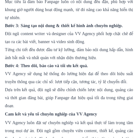
Mục tiêu là đảm bảo Fanpage luôn có nội dung đều đặn, phù hợp với
khung giờ người dùng hoạt động mạnh, từ đó nâng cao khả năng hiển thị
tự nhiên.
Bước 3: Sáng tạo nội dung & thiết kế hình ảnh chuyên nghiệp.
Đội ngũ content writer và designer của VV Agency phối hợp chặt chẽ để
tạo ra các bài viết, banner và video sinh động.
Từng chi tiết đều được đầu tư kỹ lưỡng, đảm bảo nội dung hấp dẫn, hình
ảnh bắt mắt và nhất quán với nhận diện thương hiệu.
Bước 4: Theo dõi, báo cáo và tối ưu kết quả.
VV Agency sử dụng hệ thống đo lường hiện đại để theo dõi hiệu suất
truyền thông qua các chỉ số: lượt tiếp cận, tương tác, tỷ lệ chuyển đổi.
Dựa trên kết quả, đội ngũ sẽ điều chỉnh chiến lược nội dung, quảng cáo
và thời gian đăng bài, giúp Fanpage đạt hiệu quả tối đa trong từng giai
đoạn.
Cam kết và yếu tố chuyên nghiệp của VV Agency
VV Agency luôn đặt sự chuyên nghiệp và kết quả thực tế làm trọng tâm
trong mọi dự án. Đội ngũ gồm chuyên viên content, thiết kế, quảng cáo