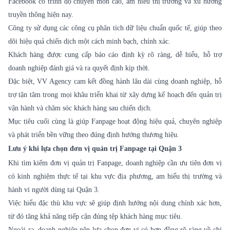
Facebook có trình độ chuyên môn cao, am hiểu thị trường và xu hướng
truyền thông hiện nay.
Công ty sử dụng các công cụ phân tích dữ liệu chuẩn quốc tế, giúp theo
dõi hiệu quả chiến dịch một cách minh bạch, chính xác.
Khách hàng được cung cấp báo cáo định kỳ rõ ràng, dễ hiểu, hỗ trợ
doanh nghiệp đánh giá và ra quyết định kịp thời.
Đặc biệt, VV Agency cam kết đồng hành lâu dài cùng doanh nghiệp, hỗ
trợ tận tâm trong mọi khâu triển khai từ xây dựng kế hoạch đến quản trị
vận hành và chăm sóc khách hàng sau chiến dịch.
Mục tiêu cuối cùng là giúp Fanpage hoạt động hiệu quả, chuyên nghiệp
và phát triển bền vững theo đúng định hướng thương hiệu.
Lưu ý khi lựa chọn đơn vị quản trị Fanpage tại Quận 3
Khi tìm kiếm đơn vị quản trị Fanpage, doanh nghiệp cần ưu tiên đơn vị
có kinh nghiệm thực tế tại khu vực địa phương, am hiểu thị trường và
hành vi người dùng tại Quận 3.
Việc hiểu đặc thù khu vực sẽ giúp định hướng nội dung chính xác hơn,
từ đó tăng khả năng tiếp cận đúng tệp khách hàng mục tiêu.
Ngoài ra, doanh nghiệp nên lựa chọn đơn vị có hợp đồng rõ ràng về chi