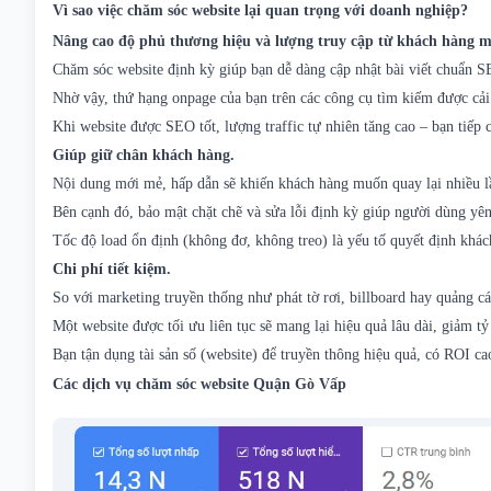
Vì sao việc chăm sóc website lại quan trọng với doanh nghiệp?
Nâng cao độ phủ thương hiệu và lượng truy cập từ khách hàng m
Chăm sóc website định kỳ giúp bạn dễ dàng cập nhật bài viết chuẩn SE
Nhờ vậy, thứ hạng onpage của bạn trên các công cụ tìm kiếm được cải 
Khi website được SEO tốt, lượng traffic tự nhiên tăng cao – bạn tiếp
Giúp giữ chân khách hàng.
Nội dung mới mẻ, hấp dẫn sẽ khiến khách hàng muốn quay lại nhiều lầ
Bên cạnh đó, bảo mật chặt chẽ và sửa lỗi định kỳ giúp người dùng yên
Tốc độ load ổn định (không đơ, không treo) là yếu tố quyết định khách
Chi phí tiết kiệm.
So với marketing truyền thống như phát tờ rơi, billboard hay quảng cá
Một website được tối ưu liên tục sẽ mang lại hiệu quả lâu dài, giảm tỷ
Bạn tận dụng tài sản số (website) để truyền thông hiệu quả, có ROI ca
Các dịch vụ chăm sóc website Quận Gò Vấp