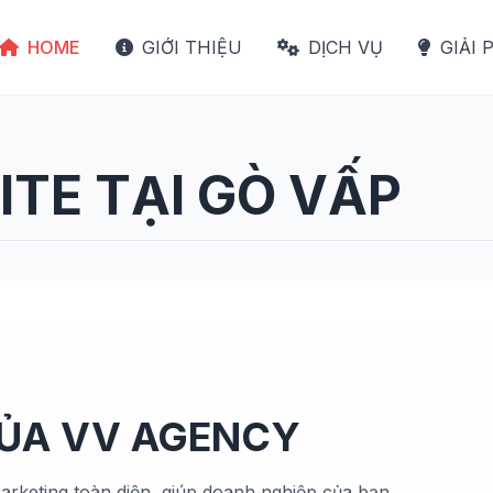
HOME
GIỚI THIỆU
DỊCH VỤ
GIẢI 
TE TẠI GÒ VẤP
CỦA VV AGENCY
arketing toàn diện, giúp doanh nghiệp của bạn