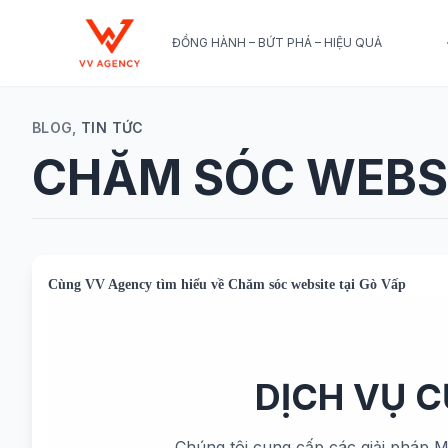
ĐỒNG HÀNH – BỨT PHÁ – HIỆU QUẢ
BLOG,
TIN TỨC
CHĂM SÓC WEBSI
Cùng
VV Agency
tìm hiểu về
Chăm sóc website tại Gò Vấp
DỊCH VỤ 
Chúng tôi cung cấp các giải pháp M