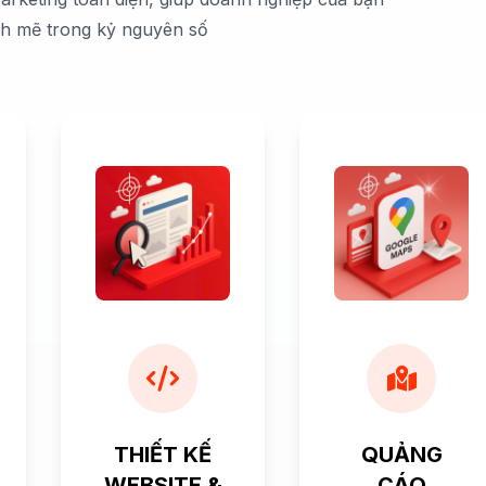
nh mẽ trong kỷ nguyên số
THIẾT KẾ
QUẢNG
WEBSITE &
CÁO