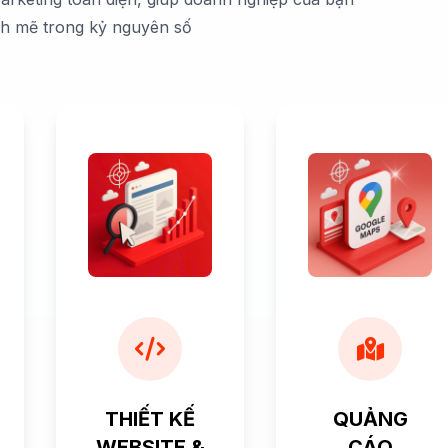
nh mẽ trong kỷ nguyên số
THIẾT KẾ
QUẢNG
WEBSITE &
CÁO