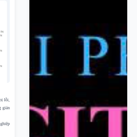
ị lỗi,
g gián
nghiệp