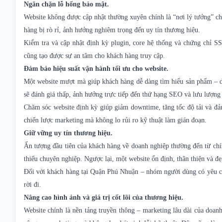
Ngăn chặn lỗ hổng bảo mật.
Website không được cập nhật thường xuyên chính là “nơi lý tưởng” cho
hàng bị rò rỉ, ảnh hưởng nghiêm trọng đến uy tín thương hiệu.
Kiểm tra và cập nhật định kỳ plugin, core hệ thống và chứng chỉ S
cũng tạo được sự an tâm cho khách hàng truy cập.
Đảm bảo hiệu suất vận hành tối ưu cho website.
Một website mượt mà giúp khách hàng dễ dàng tìm hiểu sản phẩm – dị
sẽ đánh giá thấp, ảnh hưởng trực tiếp đến thứ hạng SEO và lưu lượng 
Chăm sóc website
định kỳ giúp giảm downtime, tăng tốc độ tải và đả
chiến lược marketing mà không lo rủi ro kỹ thuật làm gián đoạn.
Giữ vững uy tín thương hiệu.
Ấn tượng đầu tiên của khách hàng về doanh nghiệp thường đến từ chín
thiếu chuyên nghiệp. Ngược lại, một website ổn định, thân thiện và đẹ
Đối với khách hàng tại Quận Phú Nhuận – nhóm người dùng có yêu cầu 
rời đi.
Nâng cao hình ảnh và giá trị cốt lõi của thương hiệu.
Website chính là nền tảng truyền thông – marketing lâu dài của doan