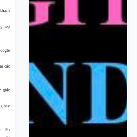
 khách
nghiệp
Google
ai các
m giác
ng hay
 nhiều