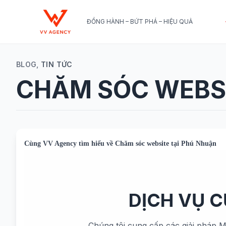
ĐỒNG HÀNH – BỨT PHÁ – HIỆU QUẢ
BLOG,
TIN TỨC
CHĂM SÓC WEBSI
Cùng
VV Agency
tìm hiểu về
Chăm sóc website tại Phú Nhuận
DỊCH VỤ 
Chúng tôi cung cấp các giải pháp M