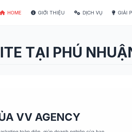
HOME
GIỚI THIỆU
DỊCH VỤ
GIẢI 
TE TẠI PHÚ NHUẬ
CỦA VV AGENCY
arketing toàn diện, giúp doanh nghiệp của bạn