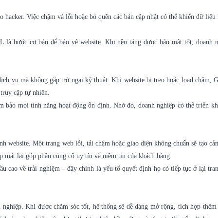
 hacker. Việc chậm vá lỗi hoặc bỏ quên các bản cập nhật có thể khiến dữ liệu
SL là bước cơ bản để bảo vệ website. Khi nền tảng được bảo mật tốt, doanh 
ch vụ mà không gặp trở ngại kỹ thuật. Khi website bị treo hoặc load chậm, 
truy cập tự nhiên.
m bảo mọi tính năng hoạt động ổn định. Nhờ đó, doanh nghiệp có thể triển kh
h website. Một trang web lỗi, tải chậm hoặc giao diện không chuẩn sẽ tạo cả
p mắt lại góp phần củng cố uy tín và niềm tin của khách hàng.
cao về trải nghiệm – đây chính là yếu tố quyết định họ có tiếp tục ở lại tra
h nghiệp. Khi được chăm sóc tốt, hệ thống sẽ dễ dàng mở rộng, tích hợp thêm