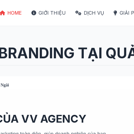
HOME
GIỚI THIỆU
DỊCH VỤ
GIẢI 
 BRANDING TẠI QU
 Ngãi
 CỦA VV AGENCY
arketing toàn diện, giúp doanh nghiệp của bạn