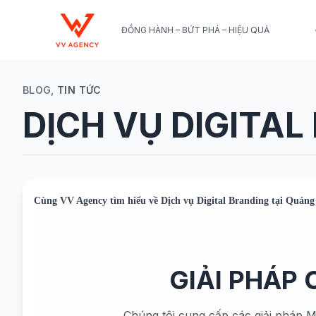
ĐỒNG HÀNH – BỨT PHÁ – HIỆU QUẢ
BLOG,
TIN TỨC
DỊCH VỤ DIGITAL
Cùng
VV Agency
tìm hiểu về
Dịch vụ Digital Branding tại Quảng
GIẢI PHÁP
Chúng tôi cung cấp các giải pháp M