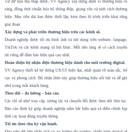
Từ dữ liệu thu thập được, VV Agency xây dựng định vị thương hiệu rõ
ràng, đồng thời chuẩn hóa bộ thông điệp, giọng văn và tính cách thương
hiệu. Mục tiêu dài hạn được thiết lập, kèm theo lộ trình triển khai từng
giai đoạn.
Xây dựng và phát triển thương hiệu trên các kênh số.
Doanh nghiệp được tối ưu hình ảnh và nội dung trên website, fanpage,
TikTok và các kênh mạng xã hội khác. Mỗi nền tảng sẽ có cách truyền
tải riêng để đảm bảo hiệu quả cao nhất.
Hoàn thiện bộ nhận diện thương hiệu dành cho môi trường digital.
VV Agency thiết kế hệ thống UX/UI hiện đại, nhất quán về màu sắc, bố
cục và phong cách. Bộ nhận diện này giúp thương hiệu nổi bật và dễ ghi
nhớ trong mắt khách hàng.
Theo dõi – đo lường – báo cáo.
Các chỉ số như truy cập, tương tác và chuyển đổi được theo dõi liên tục.
Báo cáo định kỳ giúp doanh nghiệp nắm bắt hiệu quả và điều chỉnh kịp
thời các hoạt động truyền thông.
Tối ưu theo chu kỳ vận hành.
Dựa trên dữ liệu phân tích và xu hướng thị trường, chiến lược digital sẽ