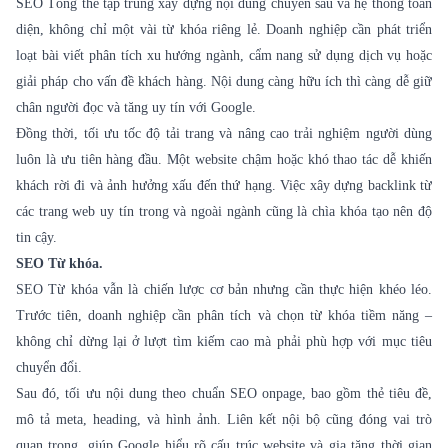
SEO Tổng thể tập trung xây dựng nội dung chuyên sâu và hệ thống toàn
diện, không chỉ một vài từ khóa riêng lẻ. Doanh nghiệp cần phát triển
loạt bài viết phân tích xu hướng ngành, cẩm nang sử dụng dịch vụ hoặc
giải pháp cho vấn đề khách hàng. Nội dung càng hữu ích thì càng dễ giữ
chân người đọc và tăng uy tín với Google.
Đồng thời, tối ưu tốc độ tải trang và nâng cao trải nghiệm người dùng
luôn là ưu tiên hàng đầu. Một website chậm hoặc khó thao tác dễ khiến
khách rời đi và ảnh hưởng xấu đến thứ hạng. Việc xây dựng backlink từ
các trang web uy tín trong và ngoài ngành cũng là chìa khóa tạo nên độ
tin cậy.
SEO Từ khóa.
SEO Từ khóa vẫn là chiến lược cơ bản nhưng cần thực hiện khéo léo.
Trước tiên, doanh nghiệp cần phân tích và chọn từ khóa tiềm năng –
không chỉ dừng lại ở lượt tìm kiếm cao mà phải phù hợp với mục tiêu
chuyển đổi.
Sau đó, tối ưu nội dung theo chuẩn SEO onpage, bao gồm thẻ tiêu đề,
mô tả meta, heading, và hình ảnh. Liên kết nội bộ cũng đóng vai trò
quan trọng, giúp Google hiểu rõ cấu trúc website và gia tăng thời gian