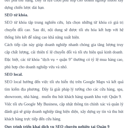
bứt phá thứ hạng. Đây là lựa chọn phù hợp cho doanh nghiệp muốn xây
dựng chiến lược dài hạn.
SEO từ khóa.
SEO từ khóa tập trung nghiên cứu, lựa chọn những từ khóa có giá trị
chuyển đổi cao. Sau đó, nội dung sẽ được tối ưu hóa kết hợp với hệ
thống liên kết để nâng cao khả năng xuất hiện.
Cách tiếp cận này giúp doanh nghiệp nhanh chóng gia tăng lượng truy
cập chất lượng, cải thiện tỉ lệ chuyển đổi và tối ưu hiệu quả kinh doanh.
Đặc biệt, các từ khóa “dịch vụ + quận 9” thường có tỷ lệ mua hàng cao,
phù hợp cho doanh nghiệp vừa và nhỏ.
SEO local.
SEO local hướng đến việc tối ưu hiển thị trên Google Maps và kết quả
tìm kiếm địa phương. Đây là giải pháp lý tưởng cho các cửa hàng, spa,
showroom, nhà hàng.. muốn thu hút khách hàng quanh khu vực Quận 9.
Việc tối ưu Google My Business, cập nhật thông tin chính xác và quản lý
đánh giá sẽ giúp doanh nghiệp tăng hiện diện, xây dựng uy tín và thu hút
khách hàng trực tiếp đến cửa hàng.
Quy trình triển khai dịch vụ SEO chuyên nghiệp tại Quận 9