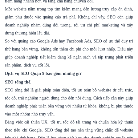
tiềm năng nhanh hơn và tăng khả năng chuyển đổi.
Một website nằm trong top tìm kiếm mang đến lượng truy cập ổn định,
giảm phụ thuộc vào quảng cáo trả phí. Không chỉ vậy, SEO còn giúp
doanh nghiệp nhắm đúng đối tượng, tối ưu chi phí marketing và xây
dựng thương hiệu lâu dài.
So với quảng cáo Google Ads hay Facebook Ads, SEO có ưu thế duy trì
thứ hạng bền vững, không tốn thêm chi phí cho mỗi lượt nhấp. Điều này
giúp doanh nghiệp tiết kiệm đáng kể ngân sách và tập trung phát triển
sản phẩm, dịch vụ cốt lõi.
Dịch vụ SEO
Quận 9 bao gồm những gì?
SEO tổng thể.
SEO tổng thể là giải pháp toàn diện, tối ưu toàn bộ website từ cấu trúc,
tốc độ, trải nghiệm người dùng cho đến nội dung. Cách tiếp cận này giúp
doanh nghiệp phát triển bền vững với nhiều từ khóa, không bị phụ thuộc
vào một nhóm nhỏ truy vấn.
Bằng việc cải thiện UX, tối ưu tốc độ tải trang và chuẩn hóa kỹ thuật
theo tiêu chí Google, SEO tổng thể tạo nền tảng vững chắc để website