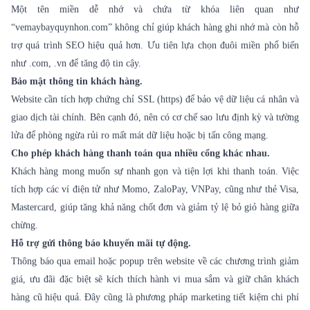
Một tên miền dễ nhớ và chứa từ khóa liên quan như
“vemaybayquynhon.com” không chỉ giúp khách hàng ghi nhớ mà còn hỗ
trợ quá trình SEO hiệu quả hơn. Ưu tiên lựa chọn đuôi miền phổ biến
như .com, .vn để tăng độ tin cậy.
Bảo mật thông tin khách hàng.
Website cần tích hợp chứng chỉ SSL (https) để bảo vệ dữ liệu cá nhân và
giao dịch tài chính. Bên cạnh đó, nên có cơ chế sao lưu định kỳ và tường
lửa để phòng ngừa rủi ro mất mát dữ liệu hoặc bị tấn công mạng.
Cho phép khách hàng thanh toán qua nhiều cổng khác nhau.
Khách hàng mong muốn sự nhanh gọn và tiện lợi khi thanh toán. Việc
tích hợp các ví điện tử như Momo, ZaloPay, VNPay, cũng như thẻ Visa,
Mastercard, giúp tăng khả năng chốt đơn và giảm tỷ lệ bỏ giỏ hàng giữa
chừng.
Hỗ trợ gửi thông báo khuyến mãi tự động.
Thông báo qua email hoặc popup trên website về các chương trình giảm
giá, ưu đãi đặc biệt sẽ kích thích hành vi mua sắm và giữ chân khách
hàng cũ hiệu quả. Đây cũng là phương pháp marketing tiết kiệm chi phí