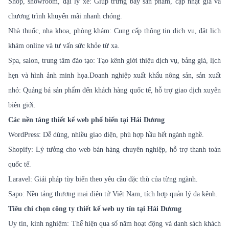
Shop, showroom, đại lý xe: Giúp trưng bày sản phẩm, cập nhật giá và
chương trình khuyến mãi nhanh chóng.
Nhà thuốc, nha khoa, phòng khám: Cung cấp thông tin dịch vụ, đặt lịch
khám online và tư vấn sức khỏe từ xa.
Spa, salon, trung tâm đào tạo: Tạo kênh giới thiệu dịch vụ, bảng giá, lịch
hẹn và hình ảnh minh họa.Doanh nghiệp xuất khẩu nông sản, sản xuất
nhỏ: Quảng bá sản phẩm đến khách hàng quốc tế, hỗ trợ giao dịch xuyên
biên giới.
Các nền tảng thiết kế web phổ biến tại Hải Dương
WordPress: Dễ dùng, nhiều giao diện, phù hợp hầu hết ngành nghề.
Shopify: Lý tưởng cho web bán hàng chuyên nghiệp, hỗ trợ thanh toán
quốc tế.
Laravel: Giải pháp tùy biến theo yêu cầu đặc thù của từng ngành.
Sapo: Nền tảng thương mại điện tử Việt Nam, tích hợp quản lý đa kênh.
Tiêu chí chọn công ty thiết kế web uy tín tại Hải Dương
Uy tín, kinh nghiệm: Thể hiện qua số năm hoạt động và danh sách khách