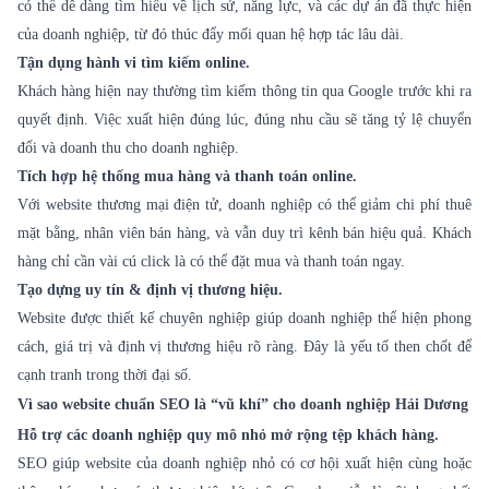
có thể dễ dàng tìm hiểu về lịch sử, năng lực, và các dự án đã thực hiện
của doanh nghiệp, từ đó thúc đẩy mối quan hệ hợp tác lâu dài.
Tận dụng hành vi tìm kiếm online.
Khách hàng hiện nay thường tìm kiếm thông tin qua Google trước khi ra
quyết định. Việc xuất hiện đúng lúc, đúng nhu cầu sẽ tăng tỷ lệ chuyển
đổi và doanh thu cho doanh nghiệp.
Tích hợp hệ thống mua hàng và thanh toán online.
Với website thương mại điện tử, doanh nghiệp có thể giảm chi phí thuê
mặt bằng, nhân viên bán hàng, và vẫn duy trì kênh bán hiệu quả. Khách
hàng chỉ cần vài cú click là có thể đặt mua và thanh toán ngay.
Tạo dựng uy tín & định vị thương hiệu.
Website được thiết kế chuyên nghiệp giúp doanh nghiệp thể hiện phong
cách, giá trị và định vị thương hiệu rõ ràng. Đây là yếu tố then chốt để
cạnh tranh trong thời đại số.
Vì sao website chuẩn SEO là “vũ khí” cho doanh nghiệp Hải Dương
Hỗ trợ các doanh nghiệp quy mô nhỏ mở rộng tệp khách hàng.
SEO giúp website của doanh nghiệp nhỏ có cơ hội xuất hiện cùng hoặc