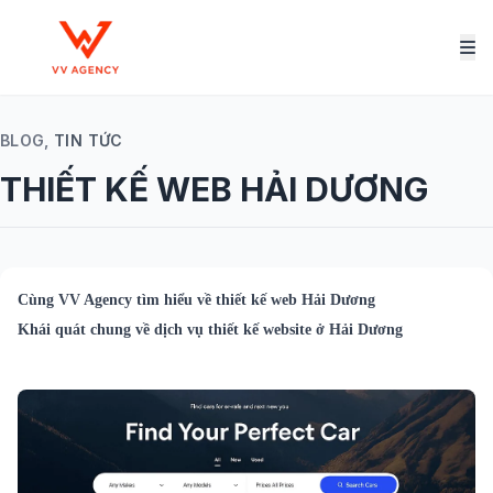
BLOG,
TIN TỨC
THIẾT KẾ WEB HẢI DƯƠNG
Cùng
VV Agency
tìm hiểu về
thiết kế web Hải Dương
Khái quát chung về dịch vụ thiết kế website ở Hải Dương