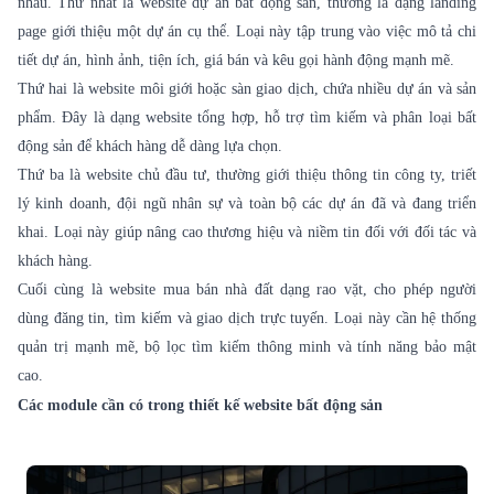
nhau. Thứ nhất là website dự án bất động sản, thường là dạng landing
page giới thiệu một dự án cụ thể. Loại này tập trung vào việc mô tả chi
tiết dự án, hình ảnh, tiện ích, giá bán và kêu gọi hành động mạnh mẽ.
Thứ hai là website môi giới hoặc sàn giao dịch, chứa nhiều dự án và sản
phẩm. Đây là dạng website tổng hợp, hỗ trợ tìm kiếm và phân loại bất
động sản để khách hàng dễ dàng lựa chọn.
Thứ ba là website chủ đầu tư, thường giới thiệu thông tin công ty, triết
lý kinh doanh, đội ngũ nhân sự và toàn bộ các dự án đã và đang triển
khai. Loại này giúp nâng cao thương hiệu và niềm tin đối với đối tác và
khách hàng.
Cuối cùng là website mua bán nhà đất dạng rao vặt, cho phép người
dùng đăng tin, tìm kiếm và giao dịch trực tuyến. Loại này cần hệ thống
quản trị mạnh mẽ, bộ lọc tìm kiếm thông minh và tính năng bảo mật
cao.
Các module cần có trong thiết kế website bất động sản