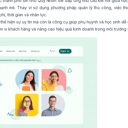
ác thành phố lớn như Quy Nhơn. Để đáp ứng nhu cầu kết nối giữa học
 mạnh mẽ. Thay vì sử dụng phương pháp quản lý thủ công, việc thi
phí, thời gian và nhân lực.
thể hiện sự uy tín mà còn là công cụ giúp phụ huynh và học sinh dễ
ạm vi khách hàng và nâng cao hiệu quả kinh doanh trong môi trường 