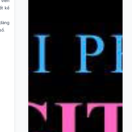
 viên
ết kế
 dàng
số.