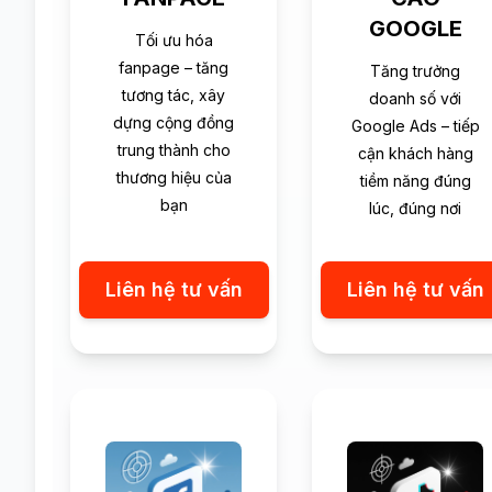
GOOGLE
Tối ưu hóa
fanpage – tăng
Tăng trưởng
tương tác, xây
doanh số với
dựng cộng đồng
Google Ads – tiếp
trung thành cho
cận khách hàng
thương hiệu của
tiềm năng đúng
bạn
lúc, đúng nơi
Liên hệ tư vấn
Liên hệ tư vấn