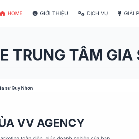
HOME
GIỚI THIỆU
DỊCH VỤ
GIẢI 
TE TRUNG TÂM GIA
ia sư
Quy Nhơn
CỦA VV AGENCY
arketing toàn diện, giúp doanh nghiệp của bạn