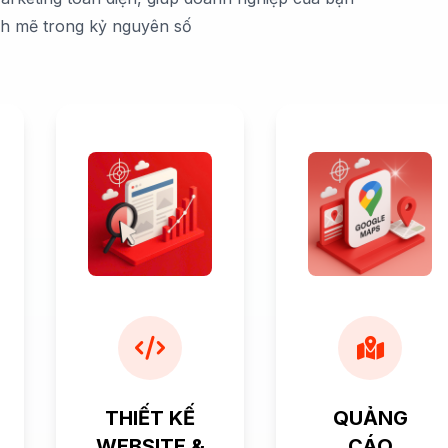
nh mẽ trong kỷ nguyên số
THIẾT KẾ
QUẢNG
WEBSITE &
CÁO