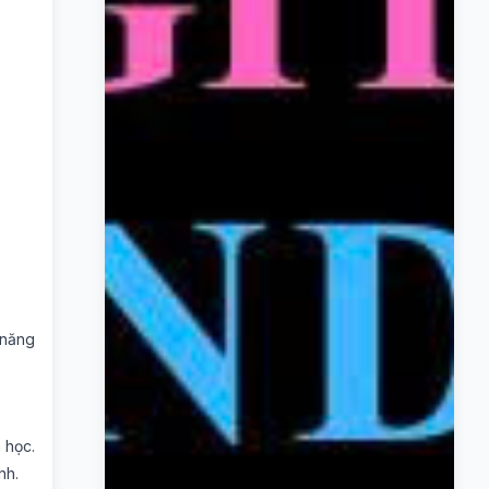
 năng
 học.
nh.