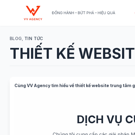
ĐỒNG HÀNH – BỨT PHÁ – HIỆU QUẢ
BLOG,
TIN TỨC
THIẾT KẾ WEBSI
Cùng
VV Agency
tìm hiểu về
thiết kế website trung tâm g
DỊCH VỤ 
Chúng tôi cung cấp các giải pháp M