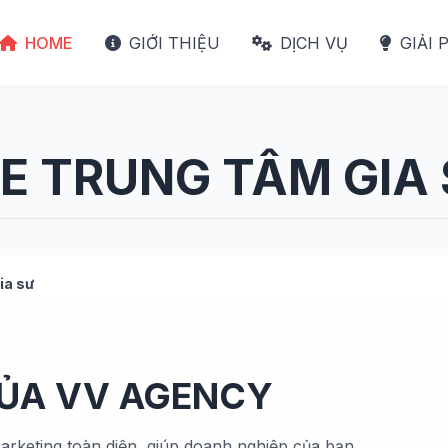
HOME
GIỚI THIỆU
DỊCH VỤ
GIẢI 
TE TRUNG TÂM GIA
ia sư
CỦA VV AGENCY
arketing toàn diện, giúp doanh nghiệp của bạn