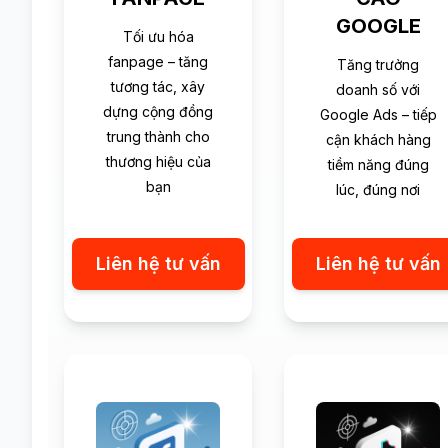
GOOGLE
Tối ưu hóa
fanpage – tăng
Tăng trưởng
tương tác, xây
doanh số với
dựng cộng đồng
Google Ads – tiếp
trung thành cho
cận khách hàng
thương hiệu của
tiềm năng đúng
bạn
lúc, đúng nơi
Liên hệ tư vấn
Liên hệ tư vấn