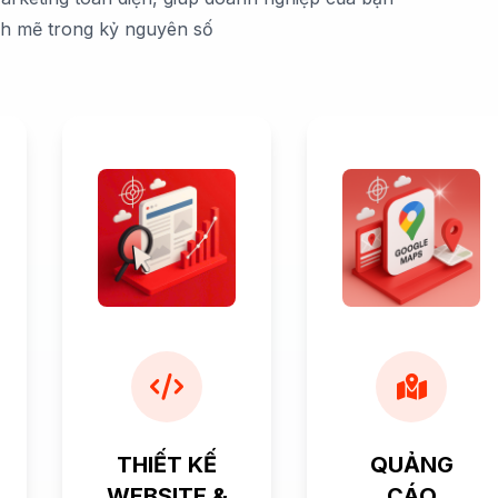
nh mẽ trong kỷ nguyên số
THIẾT KẾ
QUẢNG
WEBSITE &
CÁO