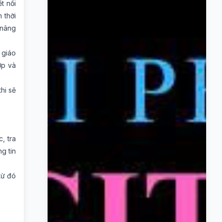
t nối
 thời
 nâng
 giáo
ợp và
hi sẽ
, tra
g tin
từ đó