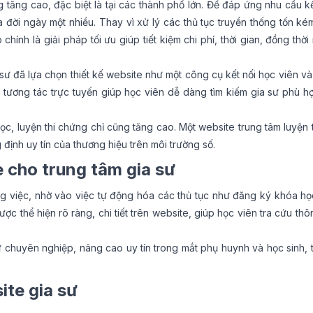
tăng cao, đặc biệt là tại các thành phố lớn. Để đáp ứng nhu cầu kế
ra đời ngày một nhiều. Thay vì xử lý các thủ tục truyền thống tốn kém
ính là giải pháp tối ưu giúp tiết kiệm chi phí, thời gian, đồng thời
 sư đã lựa chọn
thiết kế website
như một công cụ kết nối học viên và
g tương tác trực tuyến giúp học viên dễ dàng tìm kiếm gia sư phù h
học, luyện thi chứng chỉ cũng tăng cao. Một website trung tâm luyện t
định uy tín của thương hiệu trên môi trường số.
e cho trung tâm gia sư
g việc, nhờ vào việc tự động hóa các thủ tục như đăng ký khóa học
ợc thể hiện rõ ràng, chi tiết trên website, giúp học viên tra cứu thôn
ự chuyên nghiệp, nâng cao uy tín trong mắt phụ huynh và học sinh, 
te gia sư