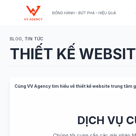
ĐỒNG HÀNH – BỨT PHÁ – HIỆU QUẢ
BLOG,
TIN TỨC
THIẾT KẾ WEBSI
Cùng
VV Agency
tìm hiểu về
thiết kế website trung tâm g
DỊCH VỤ 
Chúng tôi cung cấp các giải pháp M